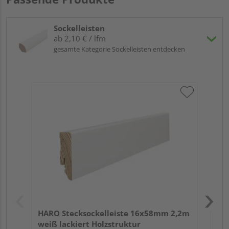
Sockelleisten
ab 2,10 € / lfm
gesamte Kategorie Sockelleisten entdecken
HA
2,4
HARO Stecksockelleiste 16x58mm 2,2m
weiß lackiert Holzstruktur