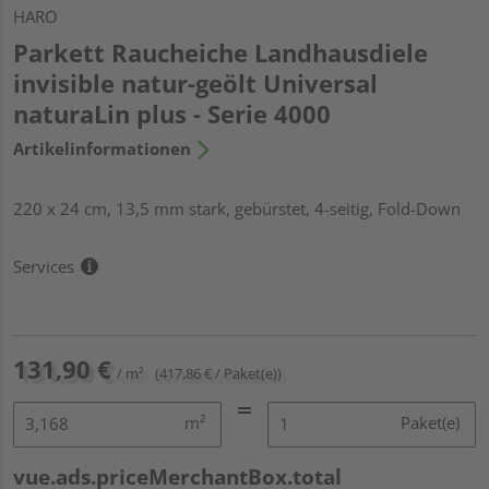
HARO
Parkett Raucheiche Landhausdiele
invisible natur-geölt Universal
naturaLin plus - Serie 4000
Artikelinformationen
220 x 24 cm, 13,5 mm stark, gebürstet, 4-seitig, Fold-Down
Services
131,90 €
/ m²
(417,86 € / Paket(e))
m²
Paket(e)
vue.ads.priceMerchantBox.total