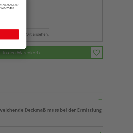
abholen
ng möglich
sstellung - vor Ort ansehen.
In den Warenkorb
 abweichende Deckmaß muss bei der Ermittlung