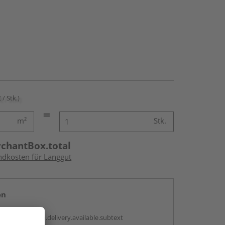
 / Stk.)
m²
Stk.
rchantBox.total
andkosten für Langgut
en
antBox.option.delivery.available.subtext