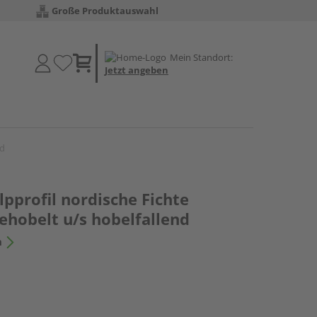
Große Produktauswahl
Mein Standort:
Jetzt angeben
nd
ülpprofil nordische Fichte
ehobelt u/s hobelfallend
n