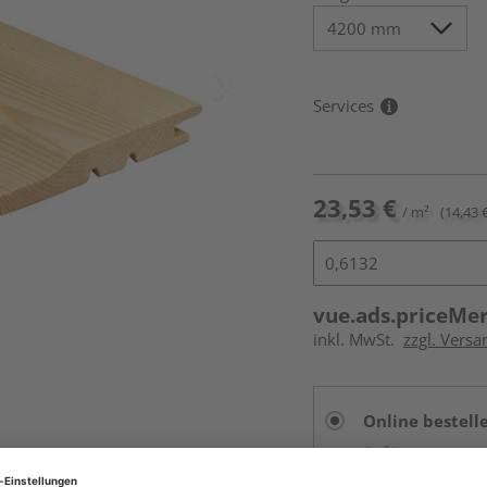
Services
23,53 €
/ m²
(14,43 €
vue.ads.priceMe
inkl. MwSt.
zzgl. Vers
Online bestell
Auf Lager:
vue.ads.priceMerch