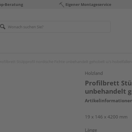
op-Beratung
Eigener Montageservice
rofilbrett Stülpprofil nordische Fichte unbehandelt gehobelt u/s hobelfalle
Holzland
Profilbrett St
unbehandelt g
Artikelinformatione
19 x 146 x 4200 mm
Länge