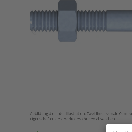
Abbildung dient der Illustration. Zweidimensionale Comput
Eigenschaften des Produktes können abweichen.