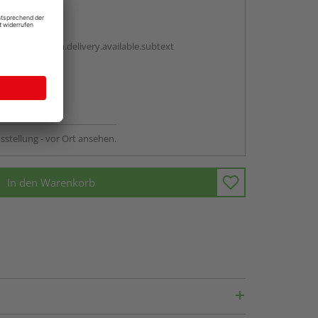
en
antBox.option.delivery.available.subtext
abholen
ng möglich
sstellung - vor Ort ansehen.
In den Warenkorb