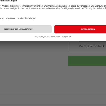
Online bestell
Auf Lager:
vue.ads.priceMerch
Beim Händler 
Auf Lager:
Abholu
Verfügbar in der Au