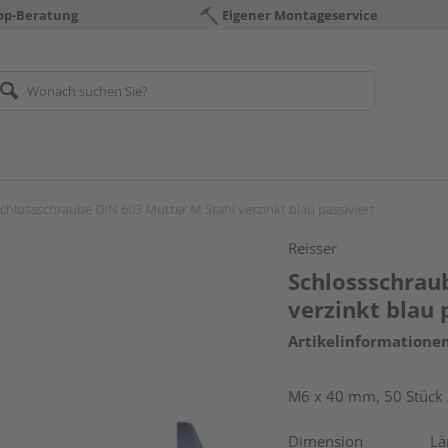
op-Beratung
Eigener Montageservice
chlossschraube DIN 603 Mutter M Stahl verzinkt blau passiviert
Reisser
Schlossschrau
verzinkt blau 
Artikelinformatione
M6 x 40 mm, 50 Stück 
Dimension
Lä