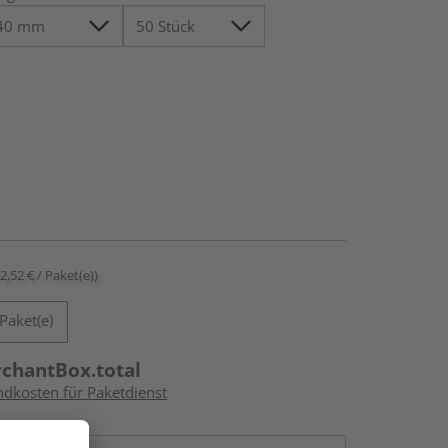
12,52 € / Paket(e))
Paket(e)
rchantBox.total
ndkosten für Paketdienst