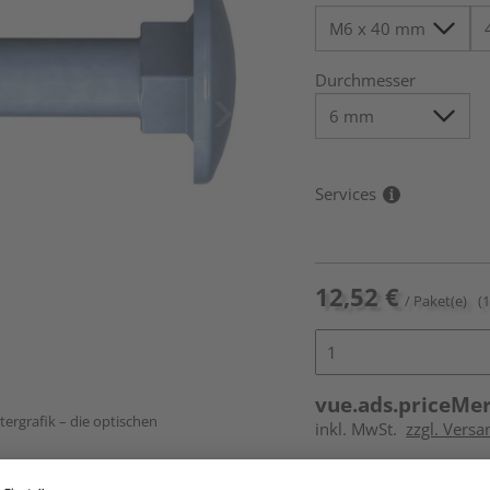
Durchmesser
Services
12,52 €
/ Paket(e)
(
vue.ads.priceMe
ergrafik – die optischen
inkl. MwSt.
zzgl. Versa