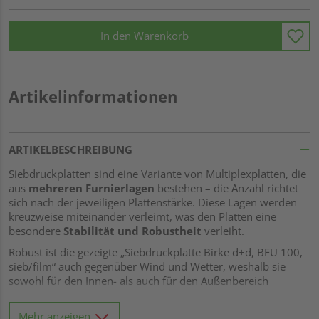
In den Warenkorb
Artikelinformationen
ARTIKELBESCHREIBUNG
Siebdruckplatten sind eine Variante von Multiplexplatten, die
aus
mehreren Furnierlagen
bestehen – die Anzahl richtet
sich nach der jeweiligen Plattenstärke. Diese Lagen werden
kreuzweise miteinander verleimt, was den Platten eine
besondere
Stabilität und Robustheit
verleiht.
Robust ist die gezeigte „Siebdruckplatte Birke d+d, BFU 100,
sieb/film“ auch gegenüber Wind und Wetter, weshalb sie
sowohl für den Innen- als auch für den Außenbereich
geeignet ist. Unter anderem die angegebene Verleimung
„BFU100“ gibt Aufschluss hierüber und steht für
Mehr anzeigen