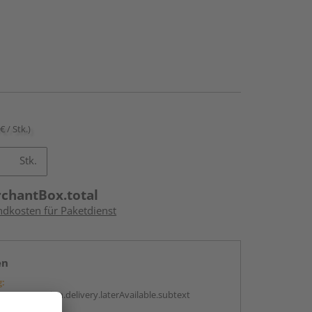
€ / Stk.)
Stk.
rchantBox.total
ndkosten für Paketdienst
en
g:
antBox.option.delivery.laterAvailable.subtext