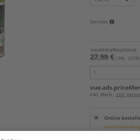
Services
vue.ads.buyBox.price.rrp
27,99 €
/ Stk.
(27,99 
vue.ads.priceMe
inkl. MwSt.
zzgl. Versa
Online bestell
Auf Vorbestellun
vue.ads.priceMerch