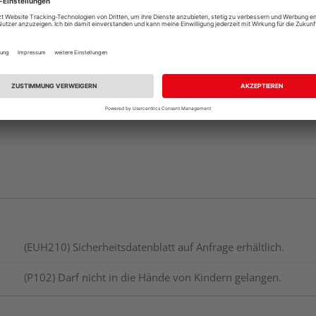
Beim Händler 
Auf Vorbestellun
vue.ads.priceMerch
(EUH210) Sicherheitsdatenblatt auf Anfrage erhältlich.
(P102) Darf nicht in die Hände von Kindern gelangen.