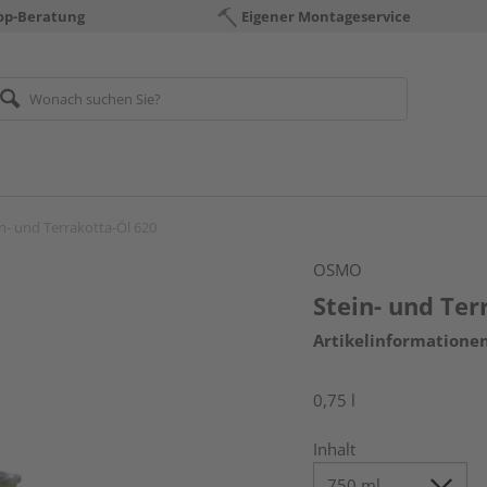
op-Beratung
Eigener Montageservice
n- und Terrakotta-Öl 620
OSMO
Stein- und Ter
Artikelinformatione
0,75 l
Inhalt