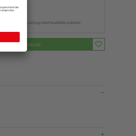
abholen
g:
antBox.option.pickup.laterAvailable.subtext
In den Warenkorb