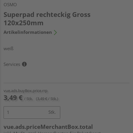
OSMO
Superpad rechteckig Gross
120x250mm
Artikelinformationen
weiß
Services
vue.ads.buyBox.price.rrp
3,49 €
/ Stk.
(3,49 € / Stk.)
Stk.
vue.ads.priceMerchantBox.total