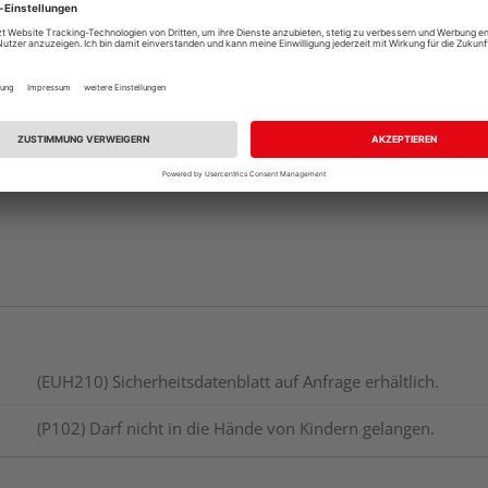
Beim Händler 
Auf Vorbestellun
vue.ads.priceMerch
(EUH210) Sicherheitsdatenblatt auf Anfrage erhältlich.
(P102) Darf nicht in die Hände von Kindern gelangen.