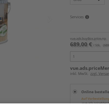
Services
vue.ads.buyBox.price.rrp
689,00 €
/ Stk.
(689
vue.ads.priceMe
inkl. MwSt.
zzgl. Versa
Online bestell
Auf Vorbestellun
vue.ads.priceMerch