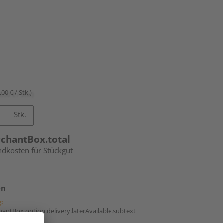
,00 € / Stk.)
Stk.
rchantBox.total
ndkosten für Stückgut
en
g:
antBox.option.delivery.laterAvailable.subtext