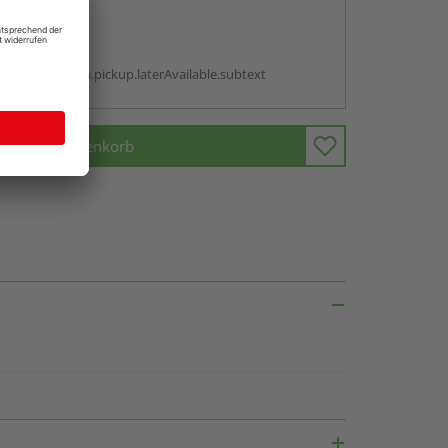
abholen
g:
antBox.option.pickup.laterAvailable.subtext
In den Warenkorb