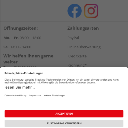
Öffnungszeiten:
Zahlungsarten
Mo. – Fr.
08:00 – 18:00
PayPal
Sa.
09:00 – 14:00
Onlineüberweisung
Wir helfen Ihnen gerne
Kreditkarte
weiter
Rechnung*
Tel.:
+49 8152 99266
E-Mail:
shop@schlecht.de
*Bonität vorausgesetzt
Versand
Versandkosten
Impressum
AGB
Widerruf
Datenschutz
Reservierungsbedingungen
Vertrag widerrufen