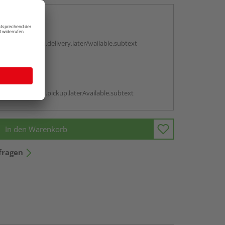
en
g:
antBox.option.delivery.laterAvailable.subtext
abholen
g:
antBox.option.pickup.laterAvailable.subtext
In den Warenkorb
fragen