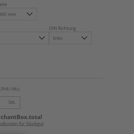
eite
DIN Richtung
,70 € / Stk.)
Stk.
rchantBox.total
ndkosten für Stückgut