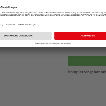
Online bestell
Auf Vorbestellun
vue.ads.priceMerch
Beim Händler 
Auf Vorbestellun
vue.ads.priceMerch
Komplettangebot an