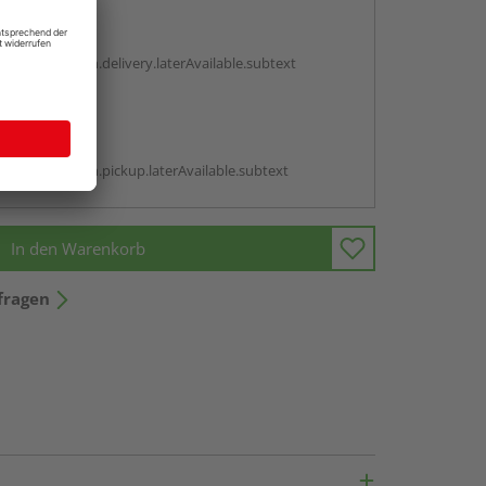
en
g:
antBox.option.delivery.laterAvailable.subtext
abholen
g:
antBox.option.pickup.laterAvailable.subtext
In den Warenkorb
fragen