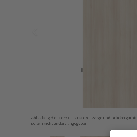
Abbildung dient der Illustration – Zarge und Drückergarnit
sofern nicht anders angegeben.