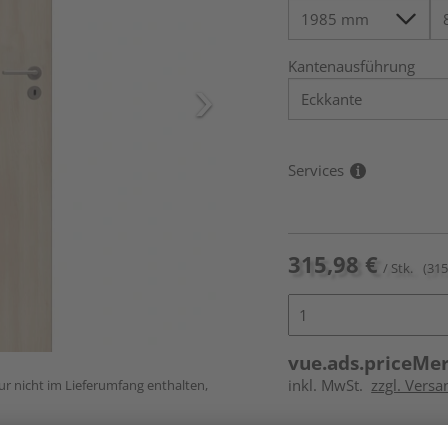
Kantenausführung
Services
315,98 €
/ Stk.
(315
vue.ads.priceMe
inkl. MwSt.
zzgl. Versa
ur nicht im Lieferumfang enthalten,