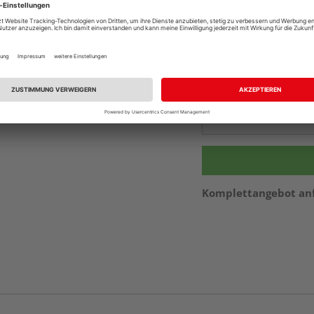
Online bestell
Auf Vorbestellun
vue.ads.priceMerch
Beim Händler 
Auf Vorbestellun
vue.ads.priceMerch
Komplettangebot an