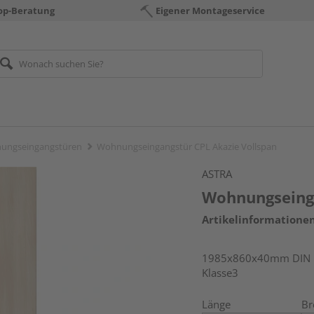
op-Beratung
Eigener Montageservice
ungseingangstüren
Wohnungseingangstür CPL Akazie Vollspan
ASTRA
Wohnungseinga
Artikelinformatione
1985x860x40mm DIN li
Klasse3
Länge
Br