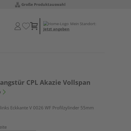
Große Produktauswahl
Mein Standort:
Jetzt angeben
ngstür CPL Akazie Vollspan
n
nks Eckkante V 0026 WF Profilzylinder 55mm
eite