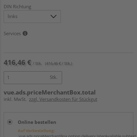
DIN Richtung
Services
416,46 €
/ Stk.
(416,46 € / Stk.)
Stk.
vue.ads.priceMerchantBox.total
inkl. MwSt.
zzgl. Versandkosten für Stückgut
Online bestellen
Auf Vorbestellung:
vue.ads.priceMerchantBox.option.delivery.laterAvailable.subtext