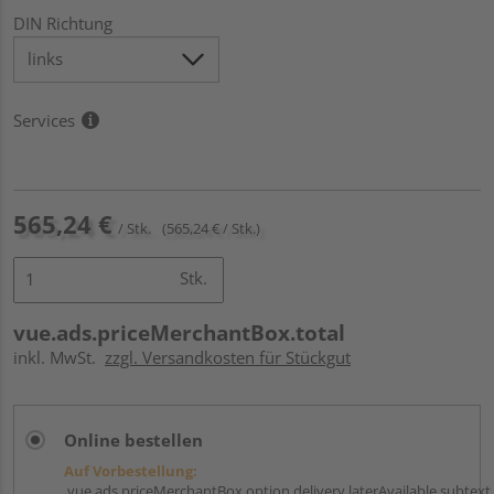
DIN Richtung
Services
565,24 €
/ Stk.
(565,24 € / Stk.)
Stk.
vue.ads.priceMerchantBox.total
inkl. MwSt.
zzgl. Versandkosten für Stückgut
Online bestellen
Auf Vorbestellung:
vue.ads.priceMerchantBox.option.delivery.laterAvailable.subtext