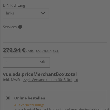
DIN Richtung
Services
279,94 €
/ Stk.
(279,94 € / Stk.)
Stk.
vue.ads.priceMerchantBox.total
inkl. MwSt.
zzgl. Versandkosten für Stückgut
Online bestellen
Auf Vorbestellung:
vue.ads.priceMerchantBox.option.delivery.laterAvailable.subtext