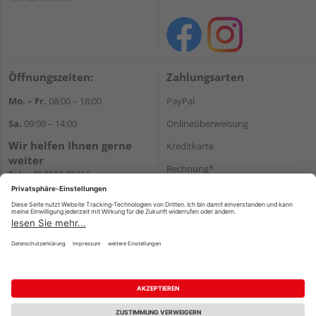
Öffnungszeiten:
Zahlungsarten
Mo. – Fr.
08:00 – 18:00
PayPal
Sa.
09:00 – 14:00
Onlineüberweisung
Wir helfen Ihnen gerne
Kreditkarte
weiter
Rechnung*
Tel.:
+49 8152 99266
E-Mail:
shop@schlecht.de
*Bonität vorausgesetzt
Versand
Versandkosten
Impressum
AGB
Widerruf
Datenschutz
Reservierungsbedingungen
Vertrag widerrufen