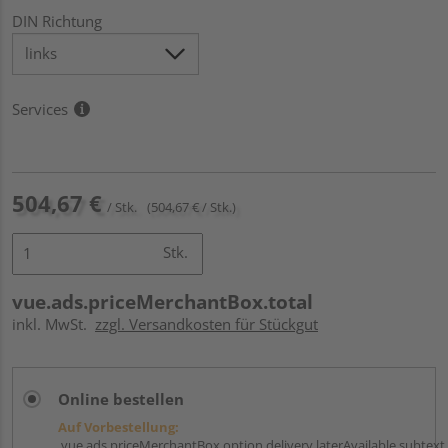
DIN Richtung
Services
504,67 €
/ Stk.
(504,67 € / Stk.)
Stk.
vue.ads.priceMerchantBox.total
inkl. MwSt.
zzgl. Versandkosten für Stückgut
Online bestellen
Auf Vorbestellung:
vue.ads.priceMerchantBox.option.delivery.laterAvailable.subtext