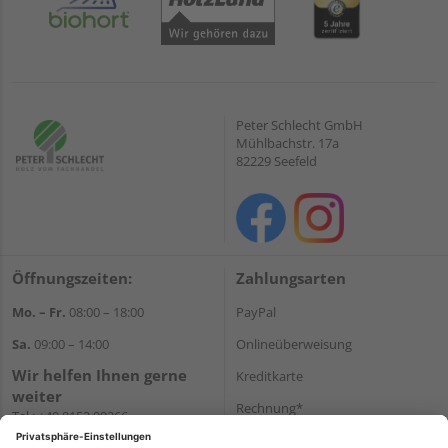
Peter Schlecht GmbH
Mühlbachstr. 17a
82229 Seefeld
Öffnungszeiten:
Zahlungsarten
Mo. – Fr.
08:00 – 18:00
PayPal
Sa.
09:00 – 14:00
Onlineüberweisung
Wir helfen Ihnen gerne
Kreditkarte
weiter
Rechnung*
Tel.:
+49 8152 99266
E-Mail:
shop@schlecht.de
*Bonität vorausgesetzt