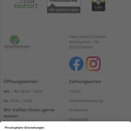
Peter Schlecht GmbH
Mühlbachstr. 17a
82229 Seefeld
Öffnungszeiten:
Zahlungsarten
Mo. – Fr.
08:00 – 18:00
PayPal
Sa.
09:00 – 14:00
Onlineüberweisung
Wir helfen Ihnen gerne
Kreditkarte
weiter
Rechnung*
Tel.:
+49 8152 99266
E-Mail:
shop@schlecht.de
*Bonität vorausgesetzt