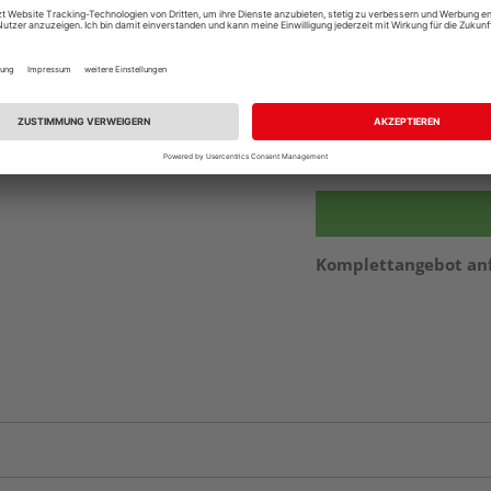
Auf Vorbestellun
vue.ads.priceMerch
Beim Händler 
Auf Vorbestellun
vue.ads.priceMerch
Komplettangebot an