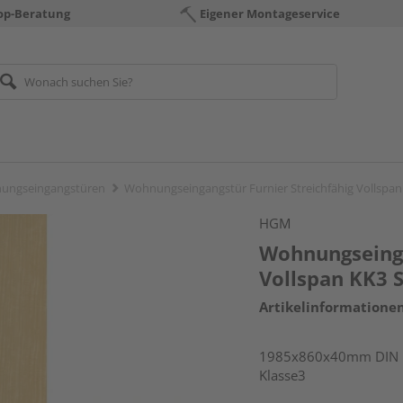
op-Beratung
Eigener Montageservice
ungseingangstüren
Wohnungseingangstür Furnier Streichfähig Vollspa
HGM
Wohnungseinga
Vollspan KK3 
Artikelinformatione
1985x860x40mm DIN li
Klasse3