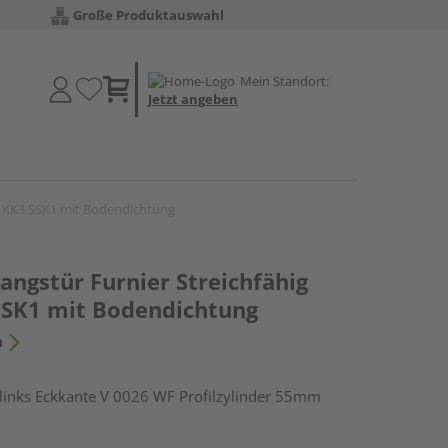
Große Produktauswahl
Mein Standort:
Jetzt angeben
n KK3 SSK1 mit Bodendichtung
ngstür Furnier Streichfähig
SSK1 mit Bodendichtung
n
nks Eckkante V 0026 WF Profilzylinder 55mm