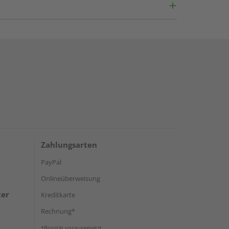
Zahlungsarten
PayPal
Onlineüberweisung
ter
Kreditkarte
Rechnung*
*Bonität vorausgesetzt