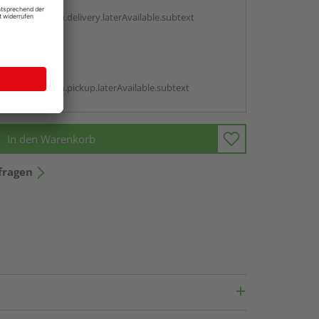
g:
antBox.option.delivery.laterAvailable.subtext
abholen
g:
antBox.option.pickup.laterAvailable.subtext
In den Warenkorb
fragen