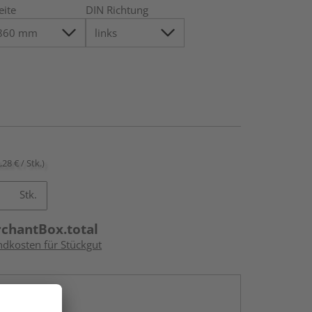
eite
DIN Richtung
,28 € / Stk.)
Stk.
rchantBox.total
ndkosten für Stückgut
en