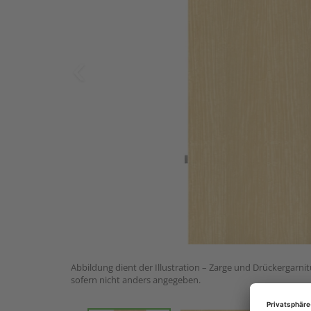
Abbildung dient der Illustration – Zarge und Drückergarnit
sofern nicht anders angegeben.