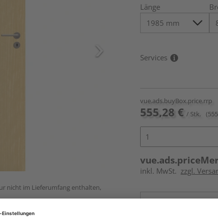
Länge
Br
Services
vue.ads.buyBox.price.rrp
555,28 €
/ Stk.
(555
vue.ads.priceMe
inkl. MwSt.
zzgl. Versa
ur nicht im Lieferumfang enthalten,
Online bestell