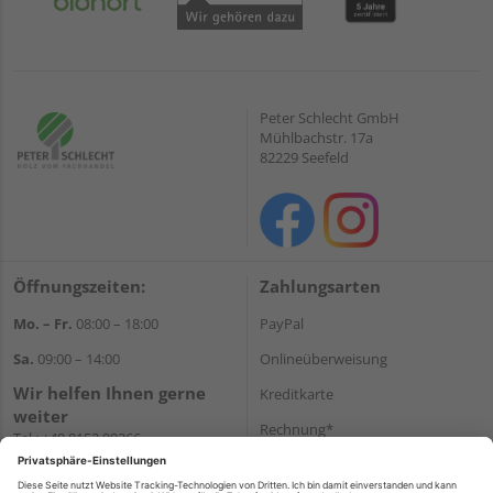
Peter Schlecht GmbH
Mühlbachstr. 17a
82229 Seefeld
Öffnungszeiten:
Zahlungsarten
Mo. – Fr.
08:00 – 18:00
PayPal
Sa.
09:00 – 14:00
Onlineüberweisung
Wir helfen Ihnen gerne
Kreditkarte
weiter
Rechnung*
Tel.:
+49 8152 99266
E-Mail:
shop@schlecht.de
*Bonität vorausgesetzt