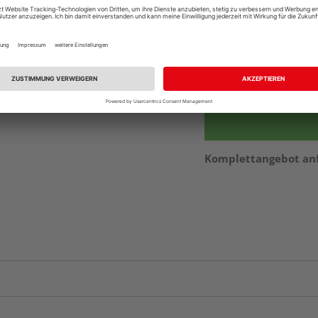
vue.ads.priceMerch
Beim Händler 
Auf Vorbestellun
vue.ads.priceMerch
Komplettangebot an