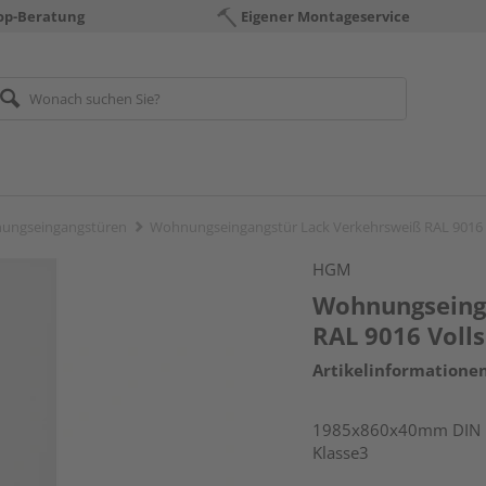
op-Beratung
Eigener Montageservice
ungseingangstüren
Wohnungseingangstür Lack Verkehrsweiß RAL 9016 
HGM
Wohnungseing
RAL 9016 Voll
Artikelinformatione
1985x860x40mm DIN li
Klasse3