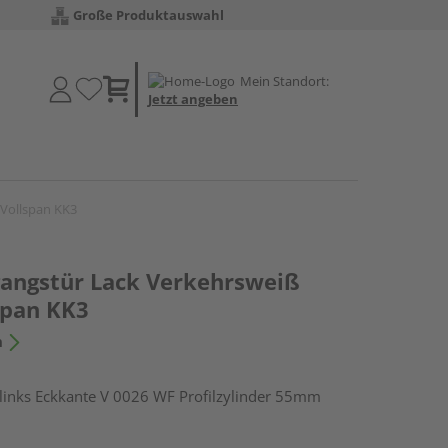
Große Produktauswahl
Mein Standort:
Jetzt angeben
Vollspan KK3
angstür Lack Verkehrsweiß
span KK3
n
nks Eckkante V 0026 WF Profilzylinder 55mm