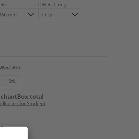
eite
DIN Richtung
,88 € / Stk.)
Stk.
rchantBox.total
ndkosten für Stückgut
en
g: