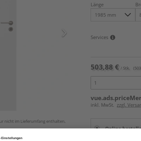
Länge
Br
Services
503,88 €
/ Stk.
(503
vue.ads.priceMe
inkl. MwSt.
zzgl. Versa
ur nicht im Lieferumfang enthalten,
Online bestell
Auf Vorbestellun