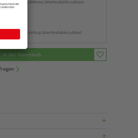
antBox.option.delivery.laterAvailable.subtext
abholen
g:
antBox.option.pickup.laterAvailable.subtext
In den Warenkorb
fragen