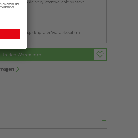
antBox.option.delivery.laterAvailable.subtext
abholen
g:
antBox.option.pickup.laterAvailable.subtext
In den Warenkorb
fragen