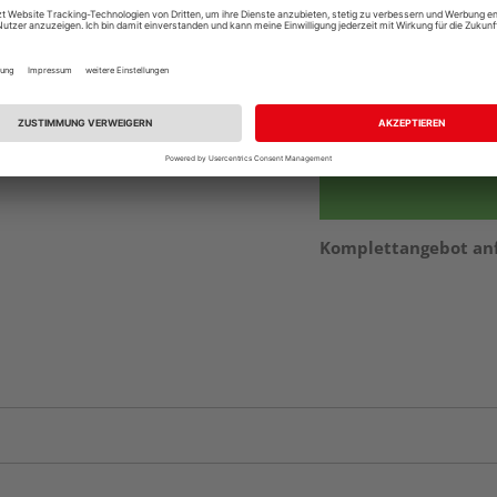
vue.ads.priceMerch
Beim Händler 
Auf Vorbestellun
vue.ads.priceMerch
Komplettangebot an