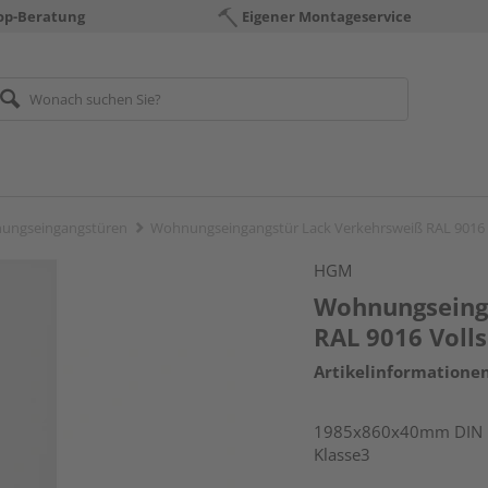
op-Beratung
Eigener Montageservice
ungseingangstüren
Wohnungseingangstür Lack Verkehrsweiß RAL 9016 
HGM
Wohnungseing
RAL 9016 Voll
Artikelinformatione
1985x860x40mm DIN li
Klasse3