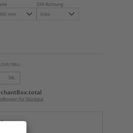
eite
DIN Richtung
,12 € / Stk.)
Stk.
rchantBox.total
ndkosten für Stückgut
en
g: