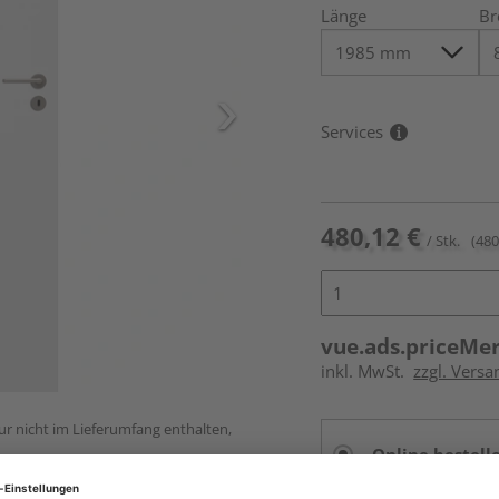
Länge
Br
Services
480,12 €
/ Stk.
(480
vue.ads.priceMe
inkl. MwSt.
zzgl. Versa
ur nicht im Lieferumfang enthalten,
Online bestell
Auf Vorbestellun