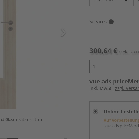
Services
300,64 €
/ Stk.
(300
vue.ads.priceMe
inkl. MwSt.
zzgl. Versa
Online bestell
und Glaseinsatz nicht im
Auf Vorbestellun
vue.ads.priceMerch