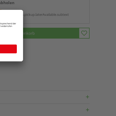
abholen
g:
antBox.option.pickup.laterAvailable.subtext
In den Warenkorb
fragen