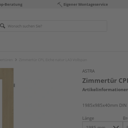
op-Beratung
Eigener Montageservice
ertüren
Zimmertür CPL Eiche natur LA3 Vollspan
ASTRA
Zimmertür CPL
Artikelinformatione
1985x985x40mm DIN r
Länge
Br