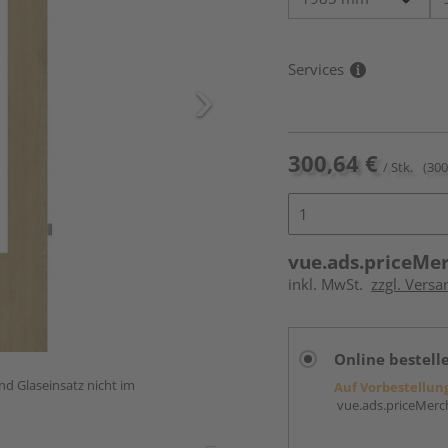
Services
300,64 €
/ Stk.
(300
vue.ads.priceMe
inkl. MwSt.
zzgl. Versa
Online bestell
und Glaseinsatz nicht im
Auf Vorbestellun
vue.ads.priceMerch