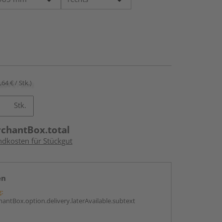
,64 € / Stk.)
Stk.
rchantBox.total
ndkosten für Stückgut
en
g:
antBox.option.delivery.laterAvailable.subtext