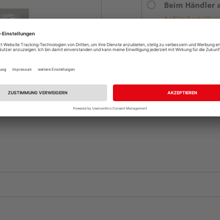
Beim Händler 
Auf Vorbestellun
vue.ads.priceMerch
Komplettangebot an