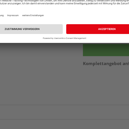
vue.ads.priceMerch
Beim Händler 
Auf Vorbestellun
vue.ads.priceMerch
Komplettangebot an