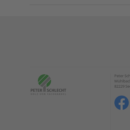
Peter Sc
Mühlbach
82229 Se