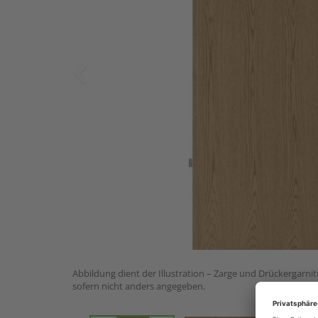
Abbildung dient der Illustration – Zarge und Drückergarnit
sofern nicht anders angegeben.