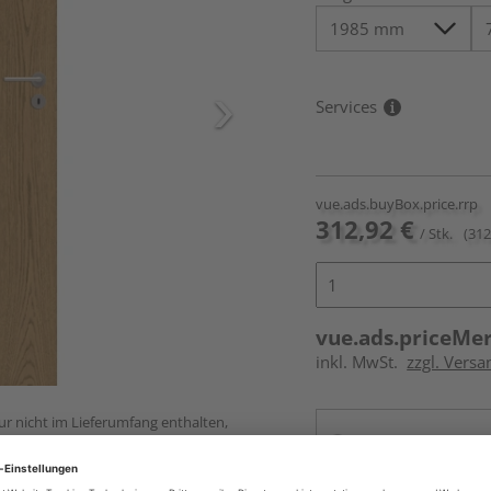
Services
vue.ads.buyBox.price.rrp
312,92 €
/ Stk.
(312
vue.ads.priceMe
inkl. MwSt.
zzgl. Versa
ur nicht im Lieferumfang enthalten,
Online bestell
Auf Vorbestellun