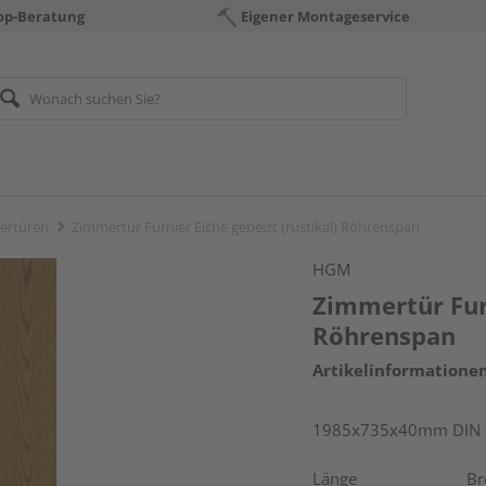
op-Beratung
Eigener Montageservice
ertüren
Zimmertür Furnier Eiche gebeizt (rustikal) Röhrenspan
HGM
Zimmertür Furn
Röhrenspan
Artikelinformatione
1985x735x40mm DIN l
Länge
Br