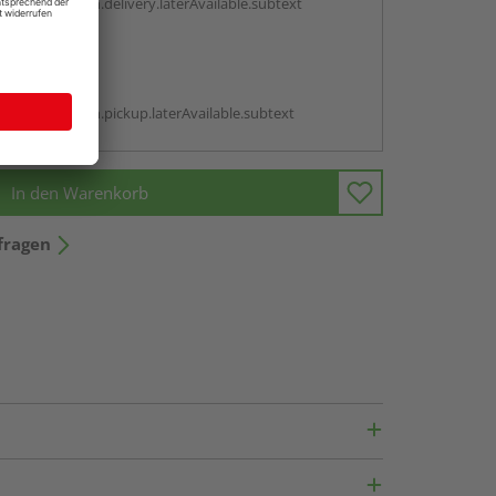
antBox.option.delivery.laterAvailable.subtext
abholen
g:
antBox.option.pickup.laterAvailable.subtext
In den Warenkorb
fragen