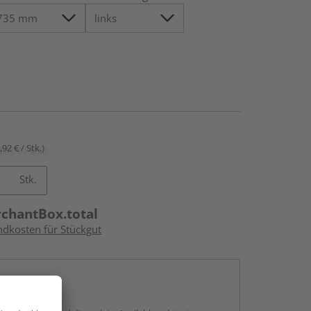
,92 € / Stk.)
Stk.
rchantBox.total
ndkosten für Stückgut
en
g: