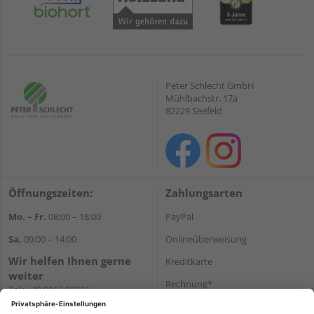
Peter Schlecht GmbH
Mühlbachstr. 17a
82229 Seefeld
Öffnungszeiten:
Zahlungsarten
Mo. – Fr.
08:00 – 18:00
PayPal
Sa.
09:00 – 14:00
Onlineüberweisung
Wir helfen Ihnen gerne
Kreditkarte
weiter
Rechnung*
Tel.:
+49 8152 99266
E-Mail:
shop@schlecht.de
*Bonität vorausgesetzt