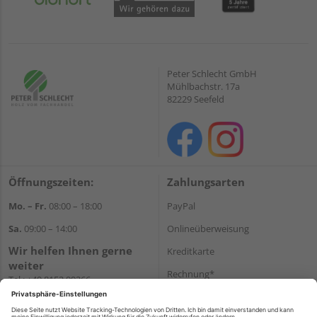
Peter Schlecht GmbH
Mühlbachstr. 17a
82229 Seefeld
Öffnungszeiten:
Zahlungsarten
Mo. – Fr.
08:00 – 18:00
PayPal
Sa.
09:00 – 14:00
Onlineüberweisung
Wir helfen Ihnen gerne
Kreditkarte
weiter
Rechnung*
Tel.:
+49 8152 99266
E-Mail:
shop@schlecht.de
*Bonität vorausgesetzt