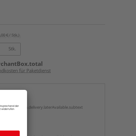
,00 € / Stk.)
Stk.
rchantBox.total
ndkosten für Paketdienst
en
g:
antBox.option.delivery.laterAvailable.subtext
abholen
g: