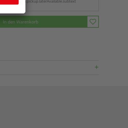
antBox.option.pickup.laterAvailable.subtext
In den Warenkorb