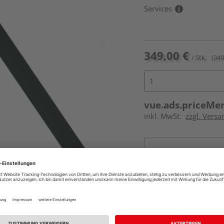
Services
349,00 €
/ Stk.
(349
vue.ads.priceMe
inkl. MwSt.
zzgl. Versa
Online bestell
Auf Vorbestellun
vue.ads.priceMerch
Beim Händler 
Auf Vorbestellun