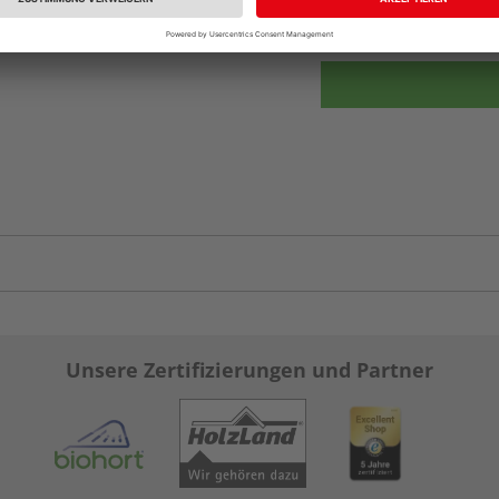
vue.ads.priceMerch
Unsere Zertifizierungen und Partner