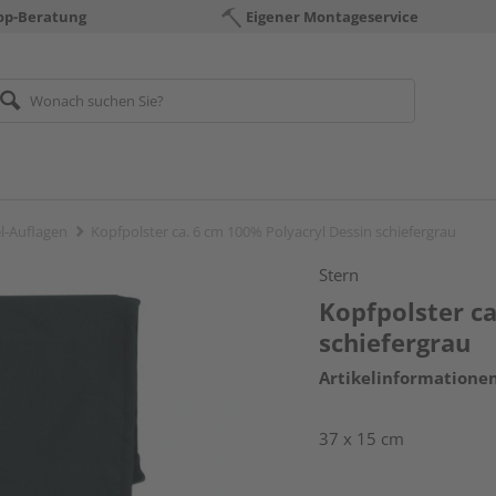
op-Beratung
Eigener Montageservice
-Auflagen
Kopfpolster ca. 6 cm 100% Polyacryl Dessin schiefergrau
Stern
Kopfpolster ca
schiefergrau
Artikelinformatione
37 x 15 cm