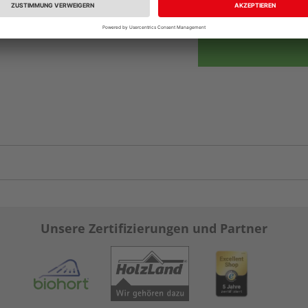
vue.ads.priceMerch
Unsere Zertifizierungen und Partner