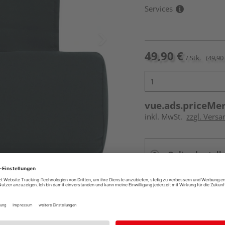
Services
49,90 €
/ Stk.
(49,90 
vue.ads.priceMe
inkl. MwSt.
zzgl. Versa
Online bestell
Auf Vorbestellun
vue.ads.priceMerch
Beim Händler 
Auf Vorbestellun