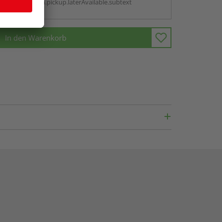
antBox.option.pickup.laterAvailable.subtext
In den Warenkorb