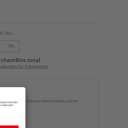
€ / Stk.)
Stk.
rchantBox.total
ndkosten für Paketdienst
en
g:
antBox.option.delivery.laterAvailable.subtext
abholen
g: