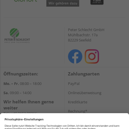
Peter Schlecht GmbH
Mühlbachstr. 17a
82229 Seefeld
Öffnungszeiten:
Zahlungsarten
Mo. – Fr.
08:00 – 18:00
PayPal
Sa.
09:00 – 14:00
Onlineüberweisung
Wir helfen Ihnen gerne
Kreditkarte
weiter
Rechnung*
Tel.:
+49 8152 99266
E-Mail:
shop@schlecht.de
*Bonität vorausgesetzt