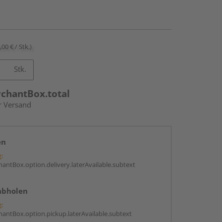
,00 € / Stk.)
Stk.
rchantBox.total
r Versand
en
g:
antBox.option.delivery.laterAvailable.subtext
abholen
g:
antBox.option.pickup.laterAvailable.subtext