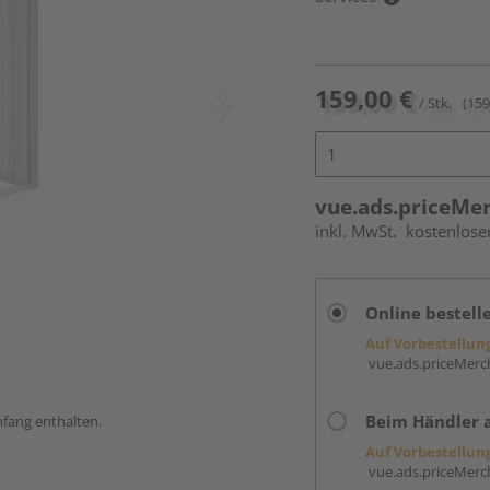
159,00 €
/ Stk.
(159
vue.ads.priceMe
inkl. MwSt.
kostenlose
Online bestell
Auf Vorbestellun
vue.ads.priceMerch
Beim Händler 
mfang enthalten.
Auf Vorbestellun
vue.ads.priceMerch