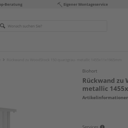
op-Beratung
Eigener Montageservice
e
Rückwand zu WoodStock 150 quarzgrau- metallic 1455x11x1965mm
Biohort
Rückwand zu 
metallic 145
Artikelinformatione
Services