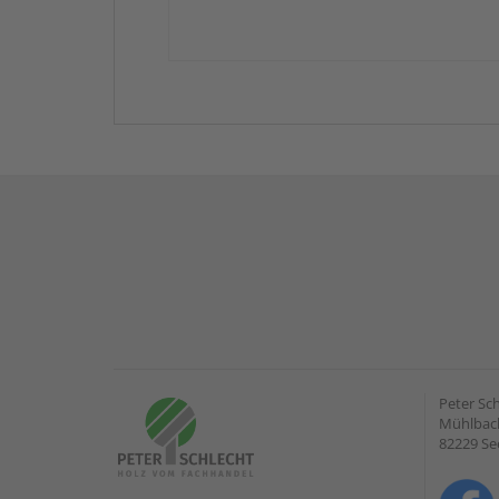
Peter Sc
Mühlbach
82229 Se