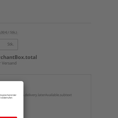
,00 € / Stk.)
Stk.
rchantBox.total
r Versand
en
g:
antBox.option.delivery.laterAvailable.subtext
abholen
g: