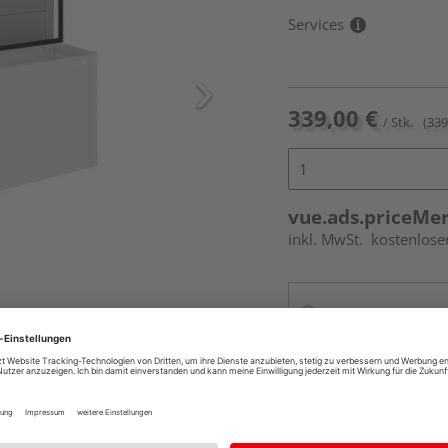
Services
339,00 €
/ Stk.
(339
vue.ads.priceMe
inkl. MwSt.
kostenlose
Online bestell
Auf Vorbestellun
vue.ads.priceMerch
erumfang enthalten.
Beim Händler 
Auf Vorbestellun