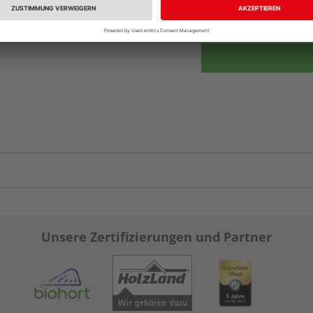
vue.ads.priceMerch
Unsere Zertifizierungen und Partner