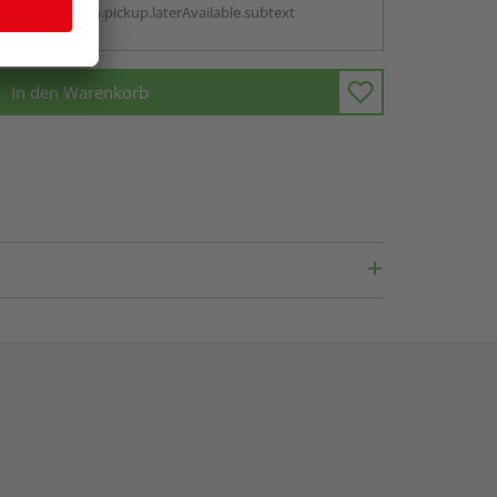
antBox.option.pickup.laterAvailable.subtext
In den Warenkorb