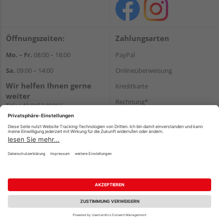
Öffnungszeiten:
Zahlungsarten
Mo. – Fr.
08:00 – 18:00
PayPal
Sa.
09:00 – 14:00
Onlineüberweisung
Wir helfen Ihnen gerne
Kreditkarte
weiter
Rechnung*
Tel.:
+49 8152 99266
E-Mail:
shop@schlecht.de
*Bonität vorausgesetzt
Versand
Versandkosten
Impressum
AGB
Widerruf
Datenschutz
Reservierungsbedingungen
Vertrag widerrufen
©
HolzLand GmbH