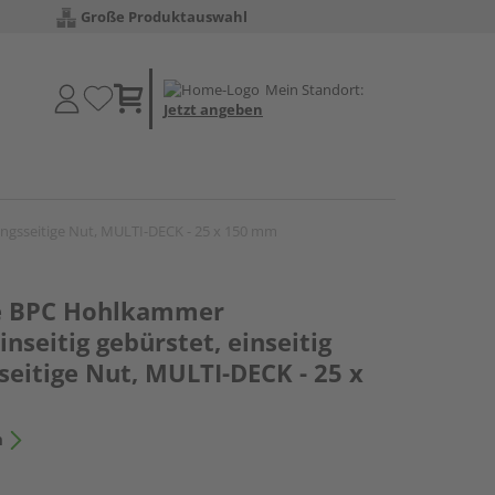
Große Produktauswahl
Mein Standort:
Jetzt angeben
längsseitige Nut, MULTI-DECK - 25 x 150 mm
le BPC Hohlkammer
nseitig gebürstet, einseitig
sseitige Nut, MULTI-DECK - 25 x
n