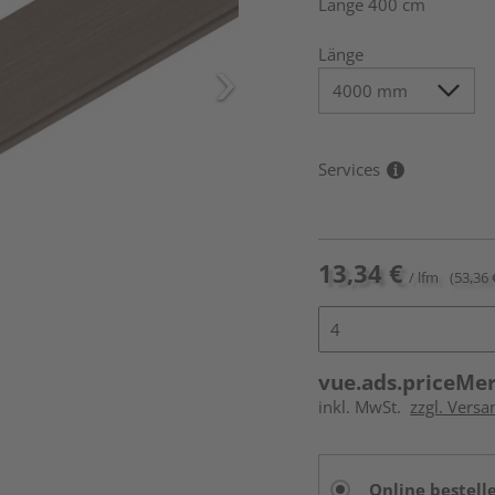
Länge 400 cm
Länge
Services
13,34 €
/ lfm
(53,36 
vue.ads.priceMe
inkl. MwSt.
zzgl. Vers
Online bestell