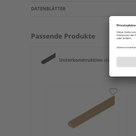
DATENBLÄTTER
Passende Produkte
Unterkonstruktion
ab 7,61 € / lfm