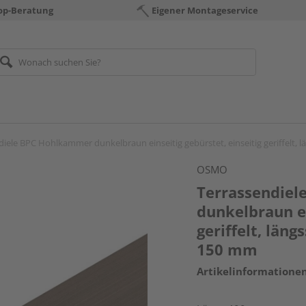
op-Beratung
Eigener Montageservice
diele BPC Hohlkammer dunkelbraun einseitig gebürstet, einseitig geriffelt, 
OSMO
Terrassendie
dunkelbraun ei
geriffelt, läng
150 mm
Artikelinformatione