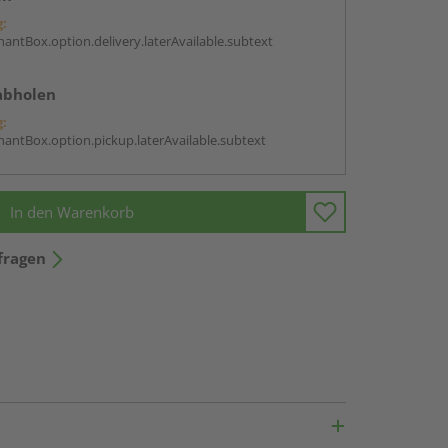
g:
antBox.option.delivery.laterAvailable.subtext
abholen
g:
antBox.option.pickup.laterAvailable.subtext
In den Warenkorb
fragen