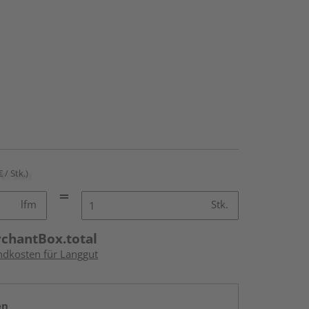
€ / Stk.)
lfm
Stk.
rchantBox.total
andkosten für Langgut
en