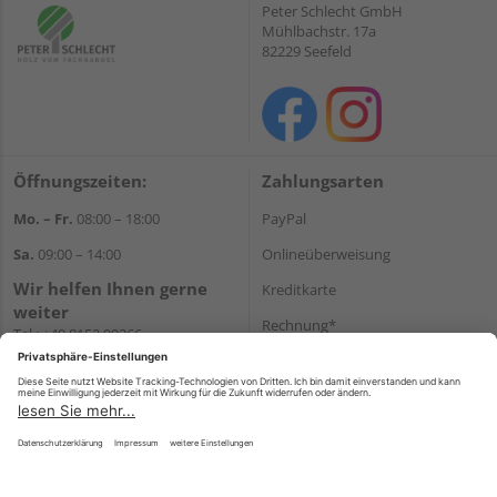
Peter Schlecht GmbH
Mühlbachstr. 17a
82229 Seefeld
Öffnungszeiten:
Zahlungsarten
Mo. – Fr.
08:00 – 18:00
PayPal
Sa.
09:00 – 14:00
Onlineüberweisung
Wir helfen Ihnen gerne
Kreditkarte
weiter
Rechnung*
Tel.:
+49 8152 99266
E-Mail:
shop@schlecht.de
*Bonität vorausgesetzt
Versand
Versandkosten
Impressum
AGB
Widerruf
Datenschutz