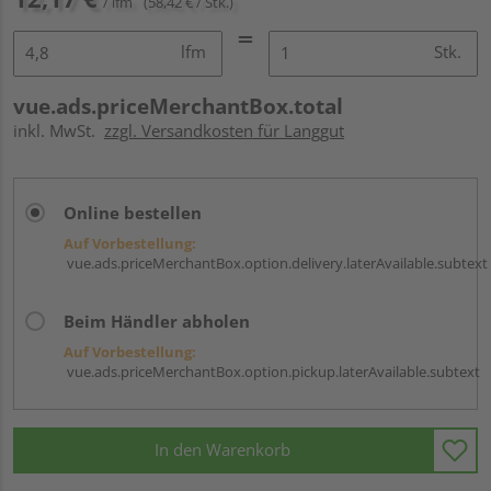
/ lfm
(58,42 € / Stk.)
lfm
Stk.
vue.ads.priceMerchantBox.total
inkl. MwSt.
zzgl. Versandkosten für Langgut
Online bestellen
Auf Vorbestellung:
vue.ads.priceMerchantBox.option.delivery.laterAvailable.subtext
Beim Händler abholen
Auf Vorbestellung:
vue.ads.priceMerchantBox.option.pickup.laterAvailable.subtext
In den Warenkorb