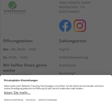
Peter Schlecht GmbH
Mühlbachstr. 17a
82229 Seefeld
Öffnungszeiten:
Zahlungsarten
Mo. – Fr.
08:00 – 18:00
PayPal
Sa.
09:00 – 14:00
Onlineüberweisung
Wir helfen Ihnen gerne
Kreditkarte
weiter
Rechnung*
Tel.:
+49 8152 99266
E-Mail:
shop@schlecht.de
*Bonität vorausgesetzt
Versand
Versandkosten
Impressum
AGB
Widerruf
Datenschutz