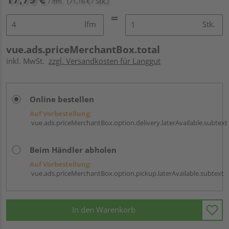
/ lfm
(71,16 € / Stk.)
lfm
Stk.
vue.ads.priceMerchantBox.total
inkl. MwSt.
zzgl. Versandkosten für Langgut
Online bestellen
Auf Vorbestellung:
vue.ads.priceMerchantBox.option.delivery.laterAvailable.subtext
Beim Händler abholen
Auf Vorbestellung:
vue.ads.priceMerchantBox.option.pickup.laterAvailable.subtext
In den Warenkorb