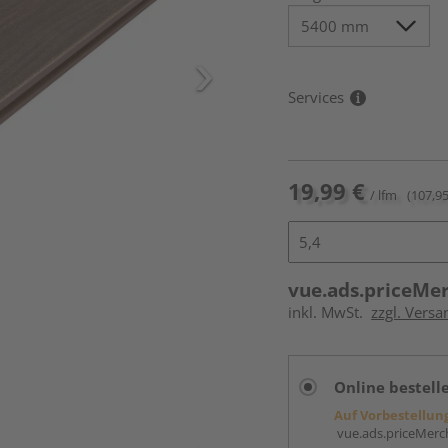
Services
19,99 €
/ lfm
(107,95
vue.ads.priceMe
inkl. MwSt.
zzgl. Vers
Online bestell
Auf Vorbestellun
vue.ads.priceMerch