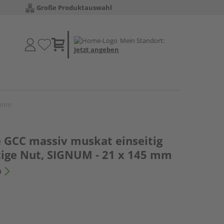
Große Produktauswahl
Mein Standort:
Jetzt angeben
5 mm
e GCC massiv muskat einseitig
itige Nut, SIGNUM - 21 x 145 mm
n