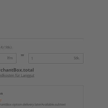
 € / Stk.)
lfm
Stk.
rchantBox.total
andkosten für Langgut
en
g:
antBox.option.delivery.laterAvailable.subtext