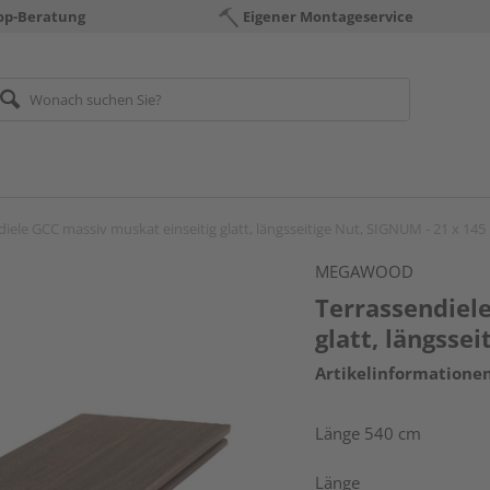
op-Beratung
Eigener Montageservice
diele GCC massiv muskat einseitig glatt, längsseitige Nut, SIGNUM - 21 x 14
MEGAWOOD
Terrassendiel
glatt, längsse
Artikelinformatione
Länge 540 cm
Länge