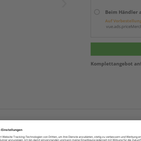
Beim Händler 
Auf Vorbestellun
vue.ads.priceMerch
Komplettangebot an