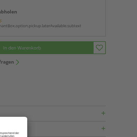
abholen
g:
antBox.option.pickup.laterAvailable.subtext
In den Warenkorb
fragen