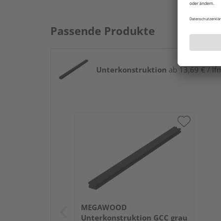
Passende Produkte
Unterkonstruktion
ab 13,69 € / lf
MEGAWOOD
Unterkonstruktion GCC grau