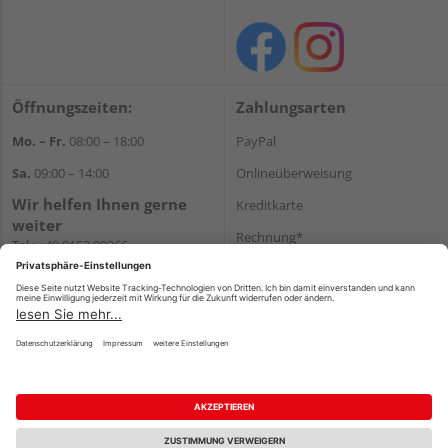
Öffnungszeiten:
Zahlungsarten
Mo. – Fr.
08:00 – 18:00
PayPal
Sa.
09:00 – 14:00
Onlineüberweisung
Wir helfen Ihnen gerne
Kreditkarte
weiter
Rechnung*
Tel.:
+49 8152 99266
E-Mail:
shop@schlecht.de
*Bonität vorausgesetzt
Versand
Versandkosten
Impressum
AGB
Widerruf
Datenschutz
Reservierungsbedingungen
Vertrag widerrufen