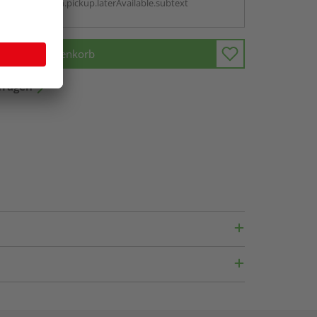
antBox.option.pickup.laterAvailable.subtext
In den Warenkorb
fragen