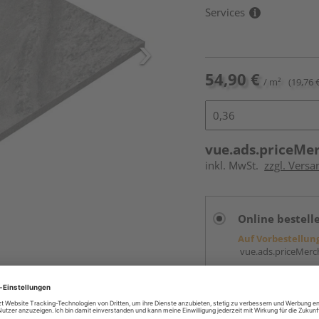
Services
54,90 €
/ m²
(19,76 €
vue.ads.priceMe
inkl. MwSt.
zzgl. Versa
Online bestell
Auf Vorbestellun
vue.ads.priceMerch
Beim Händler 
Auf Vorbestellun