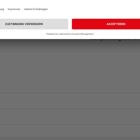
vue.ads.priceMerch
Komplettangebot an