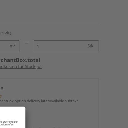
 / Stk.)
m²
Stk.
rchantBox.total
ndkosten für Stückgut
en
g:
antBox.option.delivery.laterAvailable.subtext
abholen
g: