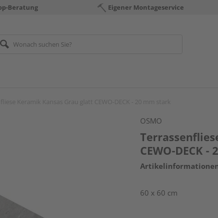
op-Beratung
Eigener Montageservice
fliese Keramik Kansas Grau glatt CEWO-DECK - 20 mm stark
OSMO
Terrassenflies
CEWO-DECK - 
Artikelinformatione
60 x 60 cm