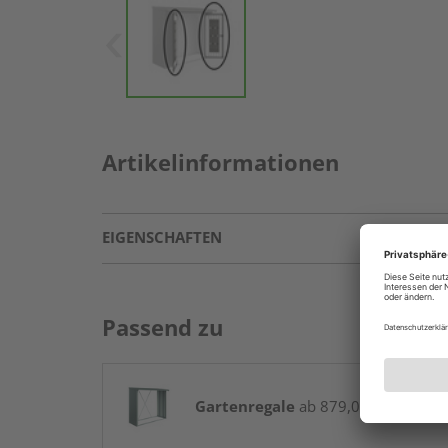
Artikelinformationen
EIGENSCHAFTEN
Passend zu
Gartenregale
ab 879,00 € / Stk.