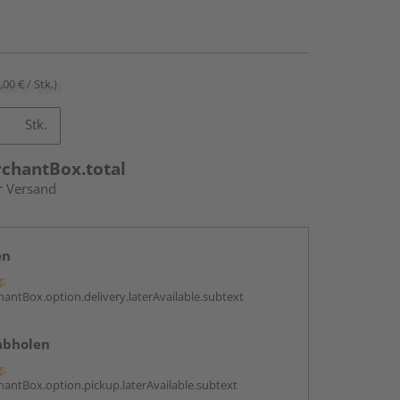
,00 € / Stk.)
Stk.
rchantBox.total
r Versand
en
g:
antBox.option.delivery.laterAvailable.subtext
abholen
g:
antBox.option.pickup.laterAvailable.subtext