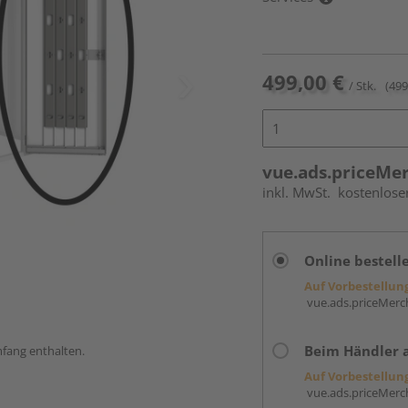
499,00 €
/ Stk.
(499
vue.ads.priceMe
inkl. MwSt.
kostenlose
Online bestell
Auf Vorbestellun
vue.ads.priceMerch
Beim Händler 
mfang enthalten.
Auf Vorbestellun
vue.ads.priceMerch