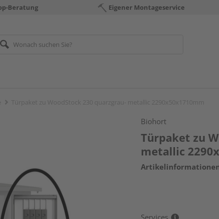
op-Beratung
Eigener Montageservice
e
Türpaket zu WoodStock 230 quarzgrau- metallic 2290x50x1710mm
Biohort
Türpaket zu W
metallic 229
Artikelinformatione
Services