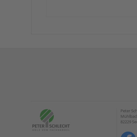
Peter Sc
Mühlbach
82229 Se