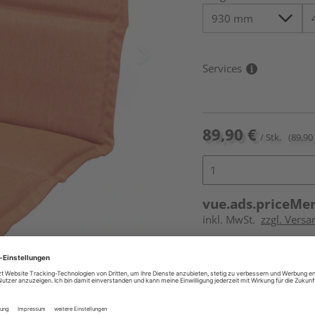
Services
89,90 €
/ Stk.
(89,90 
vue.ads.priceMe
inkl. MwSt.
zzgl. Versa
Online bestell
Auf Vorbestellun
vue.ads.priceMerch