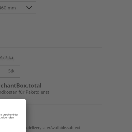
€ / Stk.)
Stk.
rchantBox.total
ndkosten für Paketdienst
en
g:
antBox.option.delivery.laterAvailable.subtext