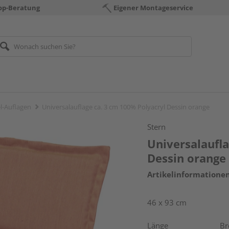
op-Beratung
Eigener Montageservice
-Auflagen
Universalauflage ca. 3 cm 100% Polyacryl Dessin orange
Stern
Universalaufla
Dessin orange
Artikelinformatione
46 x 93 cm
Länge
Br