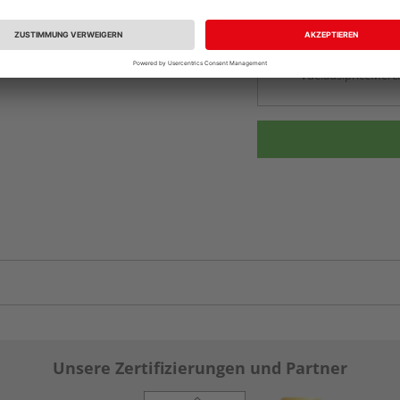
Beim Händler 
Auf Vorbestellun
vue.ads.priceMerch
Unsere Zertifizierungen und Partner