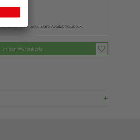
abholen
g:
antBox.option.pickup.laterAvailable.subtext
In den Warenkorb