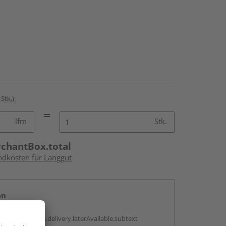
 Stk.)
lfm
Stk.
rchantBox.total
andkosten für Langgut
en
g:
antBox.option.delivery.laterAvailable.subtext