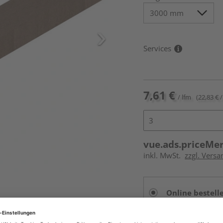
Services
7,61 €
/ lfm
(22,83 € /
vue.ads.priceMe
inkl. MwSt.
zzgl. Vers
Online bestell
Auf Vorbestellun
vue.ads.priceMerch