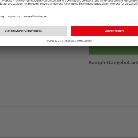
Beim Händler 
Auf Vorbestellun
vue.ads.priceMerch
Komplettangebot an