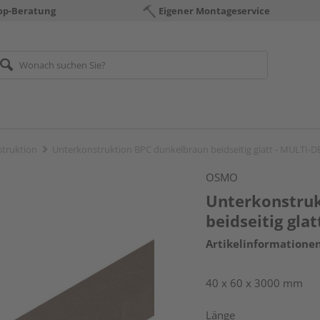
op-Beratung
Eigener Montageservice
truktion
Unterkonstruktion BPC dunkelbraun beidseitig glatt - MULTI-
OSMO
Unterkonstru
beidseitig gla
Artikelinformatione
40 x 60 x 3000 mm
Länge