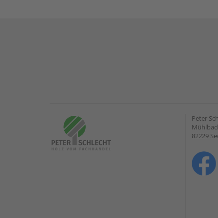
Peter Sc
Mühlbach
82229 Se