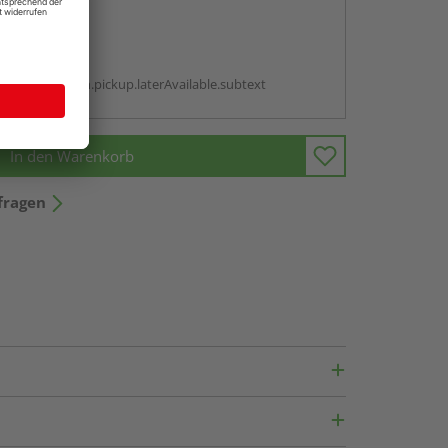
abholen
g:
antBox.option.pickup.laterAvailable.subtext
In den Warenkorb
fragen