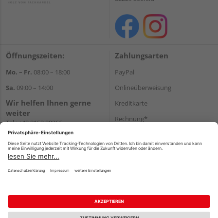
Öffnungszeiten:
Zahlungsarten
Mo. – Fr.
08:00 – 18:00
PayPal
Sa.
09:00 – 14:00
Onlineüberweisung
Wir helfen Ihnen gerne
Kreditkarte
weiter
Rechnung*
Tel.:
+49 8152 99266
E-Mail:
shop@schlecht.de
*Bonität vorausgesetzt
Versand
Versandkosten
Impressum
AGB
Widerruf
Datenschutz
Reservierungsbedingungen
Vertrag widerrufen