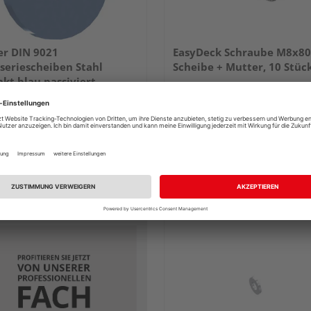
er DIN 9021
EasyDeck Schraube M8x80 
seriescheiben Stahl
Scheibe + Mutter, 10 Stüc
nkt blau passiviert
e Ausführungen erhältlich
UVP
12,49 €
/ 
3,50 €
11,89 €
/ Paket(e)
/ 