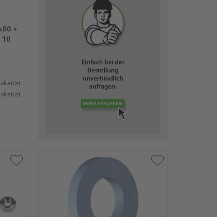
80 +
 10
Paket(e)
Paket(e)