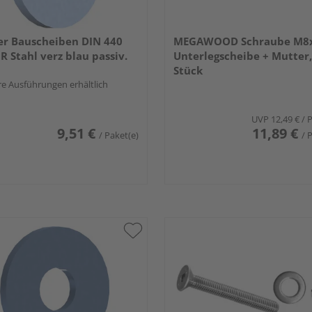
er Bauscheiben DIN 440
MEGAWOOD Schraube M8x
R Stahl verz blau passiv.
Unterlegscheibe + Mutter,
Stück
e Ausführungen erhältlich
UVP
12,49 €
/ 
9,51 €
11,89 €
/ Paket(e)
/ 