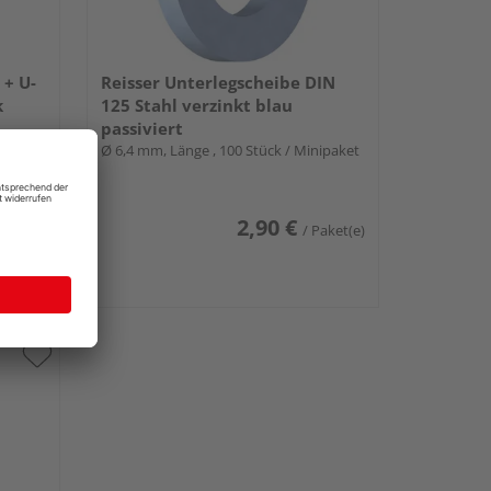
+ U-
Reisser Unterlegscheibe DIN
k
125 Stahl verzinkt blau
passiviert
Ø 6,4 mm, Länge , 100 Stück / Minipaket
Paket(e)
2,90 €
Paket(e)
/ Paket(e)