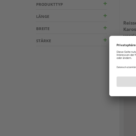
PRODUKTTYP
LÄNGE
Reiss
BREITE
Karos
verzi
STÄRKE
Mehrer