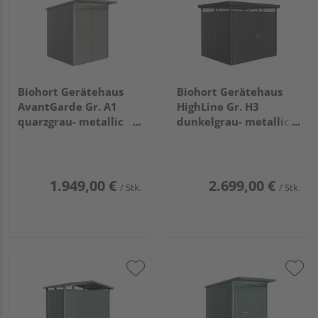
Biohort Gerätehaus
Biohort Gerätehaus
AvantGarde Gr. A1
HighLine Gr. H3
quarzgrau- metallic
dunkelgrau- metallic,
mit Doppeltür schmal
Standardtür
1800x2220x2180mm
2750x2350x2220mm
1.949,00 €
2.699,00 €
/ Stk.
/ Stk.