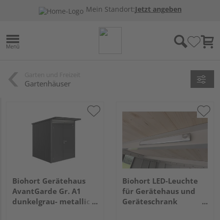
Mein Standort:
Jetzt angeben
Garten und Freizeit
Gartenhäuser
Biohort Gerätehaus
Biohort LED-Leuchte
AvantGarde Gr. A1
für Gerätehaus und
dunkelgrau- metallic
Geräteschrank
mit Doppeltür schmal
40x440x15mm