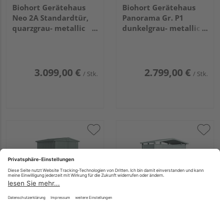
Biohort Gerätehaus
Biohort Gerätehaus
Neo 2A Standardtür,
Panorama Gr. P1
quarzgrau- metallic
dunkelgrau- metallic
1800x2360x2220mm
mit Doppeltür
2730x1580x2270mm
3.099,00 €
2.799,00 €
/ Stk.
/ Stk.
Biohort Gerätehaus-
Biohort Gerätehaus
Europa Gr. 2
Panorama Gr. P1