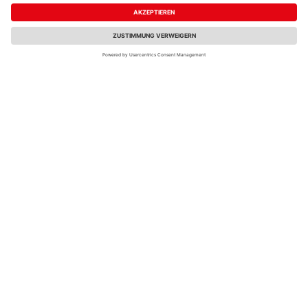
quarzgrau- metallic
silber- metallic mit
1720x1560x1960mm
Standardtür
2730x1580x2270mm
Fachberatung
1.149,00 €
2.499,00 €
/ Stk.
/ Stk.
Biohort Gerätehaus
Biohort Gerätehaus
Europa Gr. 2
HighLine Gr. H4
dunkelgrün
quarzgrau- metallic
1720x1560x1960mm
mit Standardtür
2750x2750x2220mm