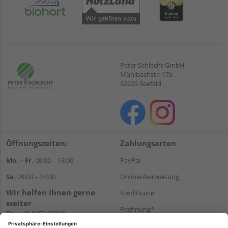
Peter Schlecht GmbH
Mühlbachstr. 17a
82229 Seefeld
Öffnungszeiten:
Zahlungsarten
Mo. – Fr.
08:00 – 18:00
PayPal
Sa.
09:00 – 14:00
Onlineüberweisung
Wir helfen Ihnen gerne
Kreditkarte
weiter
Rechnung*
Tel.:
+49 8152 99266
E-Mail:
shop@schlecht.de
*Bonität vorausgesetzt