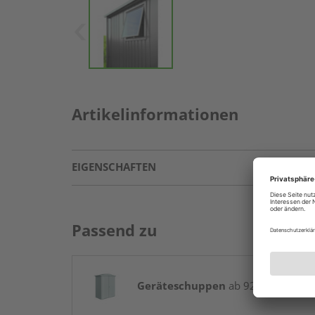
Artikelinformationen
EIGENSCHAFTEN
Passend zu
Geräteschuppen
ab 929,00 € / Stk.