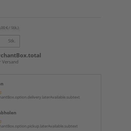
,00 € / Stk.)
Stk.
rchantBox.total
r Versand
en
g:
antBox.option.delivery.laterAvailable.subtext
abholen
g:
antBox.option.pickup.laterAvailable.subtext