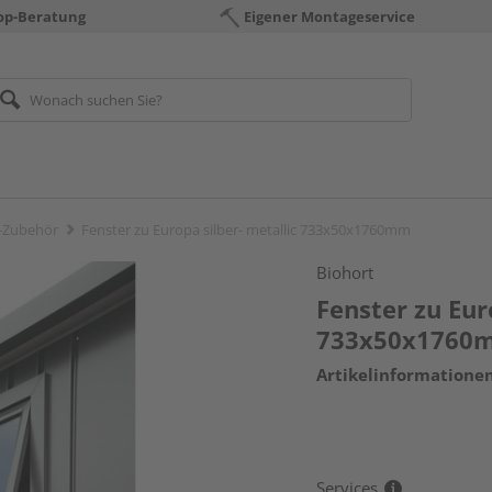
op-Beratung
Eigener Montageservice
-Zubehör
Fenster zu Europa silber- metallic 733x50x1760mm
Biohort
Fenster zu Eur
733x50x1760
Artikelinformatione
Services