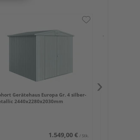
Biohort Geräte
metallic 316
ohort Gerätehaus Europa Gr. 4 silber-
tallic 2440x2280x2030mm
1.549,00 €
/ Stk.