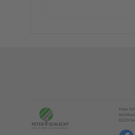
Peter Sc
Mühlbach
82229 Se