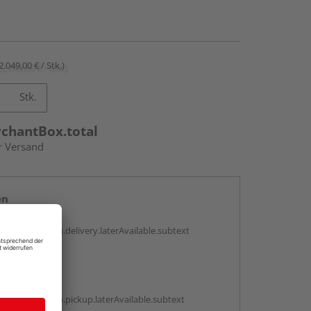
2.049,00 € / Stk.)
Stk.
rchantBox.total
r Versand
en
g:
antBox.option.delivery.laterAvailable.subtext
abholen
g:
antBox.option.pickup.laterAvailable.subtext