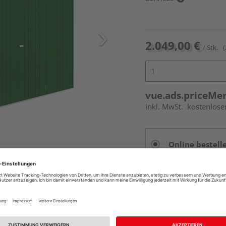
2.049,00 €
/ Stk.
(
vue.ads.priceMe
inkl. MwSt.
kostenlose
Online bestell
Auf Vorbestellun
vue.ads.priceMerch
Beim Händler 
Auf Vorbestellun
vue.ads.priceMerch