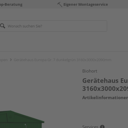
op-Beratung
Eigener Montageservice
ppen
Gerätehaus Europa Gr. 7 dunkelgrün 3160x3000x2090mm
Biohort
Gerätehaus Eu
3160x3000x2
Artikelinformatione
Services