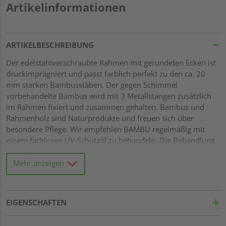
Artikelinformationen
ARTIKELBESCHREIBUNG
Der edelstahlverschraubte Rahmen mit gerundeten Ecken ist
druckimprägniert und passt farblich perfekt zu den ca. 20
mm starken Bambusstäben. Der gegen Schimmel
vorbehandelte Bambus wird mit 3 Metallstangen zusätzlich
im Rahmen fixiert und zusammen gehalten. Bambus und
Rahmenholz sind Naturprodukte und freuen sich über
besondere Pflege. Wir empfehlen BAMBU regelmäßig mit
einem farblosen UV-Schutzöl zu behandeln. Die Behandlung
wirkt schmutz- und wasserabweisend, beugt Pilz- und
Schimmelbildung vor und schützt vor UV-Strahlung. Stabiler
Mehr anzeigen
Rahmen 42 x 68 mm mit verzapften Ecken Rahmen aus
kleinastiger Fichte, kesseldruckimprägniert
Wasserablauflöcher im unteren Rahmen Füllung aus ca. 20
EIGENSCHAFTEN
mm starken Bambusstäben Fixiert mit 3 Edelstahlstangen