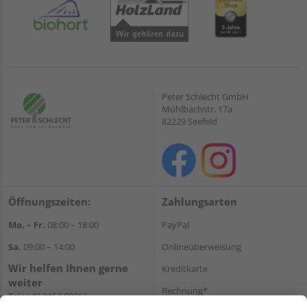
Peter Schlecht GmbH
Mühlbachstr. 17a
82229 Seefeld
Öffnungszeiten:
Zahlungsarten
Mo. – Fr.
08:00 – 18:00
PayPal
Sa.
09:00 – 14:00
Onlineüberweisung
Wir helfen Ihnen gerne
Kreditkarte
weiter
Rechnung*
Tel.:
+49 8152 99266