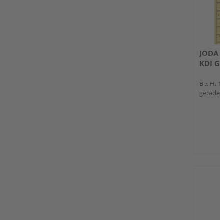
JODA 
KDI G
B x H:
gerade 