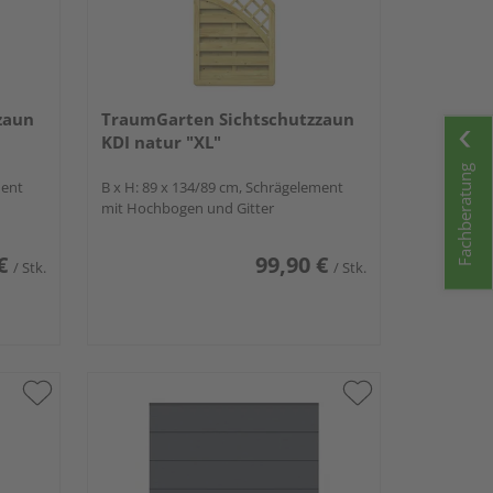
zaun
TraumGarten Sichtschutzzaun
KDI natur "XL"
Fachberatung
ment
B x H: 89 x 134/89 cm, Schrägelement
mit Hochbogen und Gitter
€
99,90 €
/ Stk.
/ Stk.