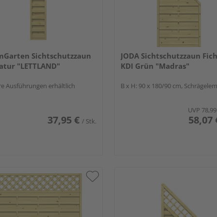
mGarten Sichtschutzzaun
JODA Sichtschutzzaun Fic
atur "LETTLAND"
KDI Grün "Madras"
e Ausführungen erhältlich
B x H: 90 x 180/90 cm, Schrägele
UVP
78,99
37,95 €
58,07 
/ Stk.