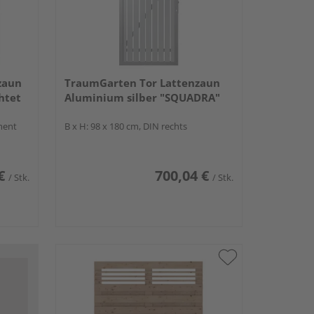
zaun
TraumGarten Tor Lattenzaun
htet
Aluminium silber "SQUADRA"
ment
B x H: 98 x 180 cm, DIN rechts
€
700,04 €
/ Stk.
/ Stk.