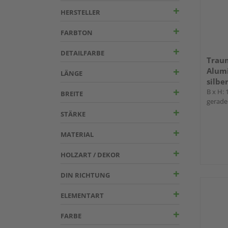
HERSTELLER
FARBTON
DETAILFARBE
Trau
Alum
LÄNGE
silbe
B x H:
BREITE
gerade
STÄRKE
MATERIAL
HOLZART / DEKOR
DIN RICHTUNG
ELEMENTART
FARBE