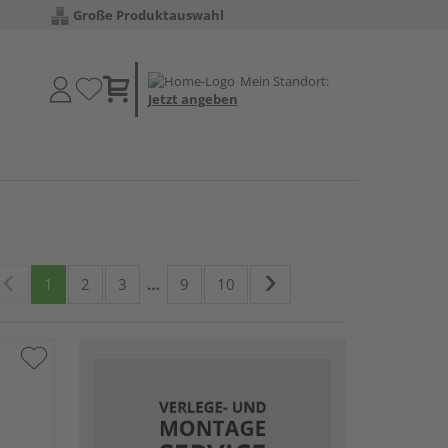
Große Produktauswahl
Mein Standort:
Jetzt angeben
1
2
3
…
9
10