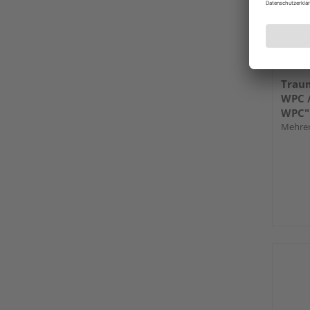
Trau
WPC 
WPC"
Mehrer