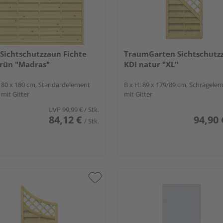
Sichtschutzzaun Fichte
TraumGarten Sichtschutz
rün "Madras"
KDI natur "XL"
 180 x 180 cm, Standardelement
B x H: 89 x 179/89 cm, Schrägele
mit Gitter
mit Gitter
UVP
99,99 €
/ Stk.
84,12 €
94,90 
/ Stk.