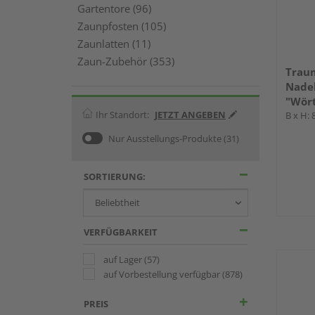
Gartentore (96)
Zaunpfosten (105)
Zaunlatten (11)
Zaun-Zubehör (353)
Trau
Nadel
"Wör
Ihr Standort:
JETZT ANGEBEN
B x H:
Nur Ausstellungs-Produkte
(31)
SORTIERUNG:
VERFÜGBARKEIT
auf Lager
(57)
auf Vorbestellung verfügbar
(878)
PREIS