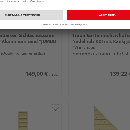
mGarten Sichtschutzzaun
TraumGarten Sichtschutz
/ Aluminium sand "JUMBO
Nadelholz KDI mit Rankgit
"Wörthsee"
e Ausführungen erhältlich
Mehrere Ausführungen erhältlich
149,00 €
139,22 
/ Stk.