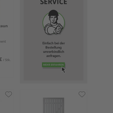
zaun
C
ment
€
/ Stk.