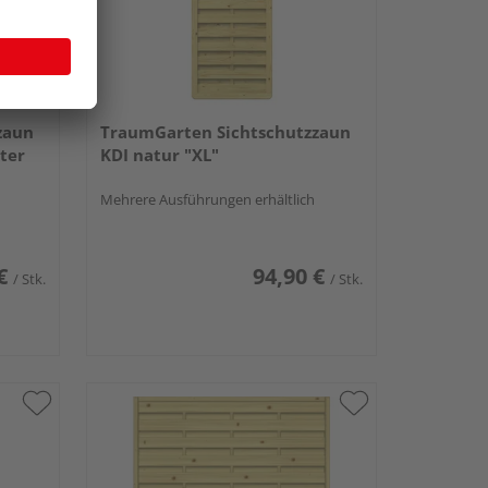
zaun
TraumGarten Sichtschutzzaun
ter
KDI natur "XL"
Mehrere Ausführungen erhältlich
€
94,90 €
/ Stk.
/ Stk.