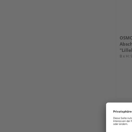
OSMO 
Absch
"Lil
B x H: 