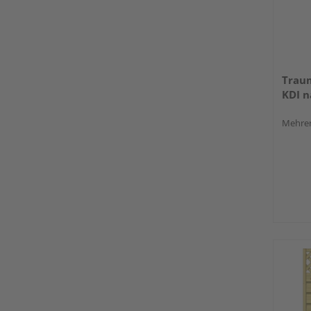
Trau
KDI n
Mehrer