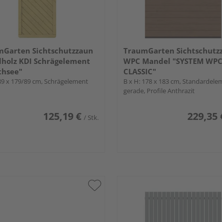
mGarten Sichtschutzzaun
TraumGarten Sichtschutz
holz KDI Schrägelement
WPC Mandel "SYSTEM WP
thsee"
CLASSIC"
 89 x 179/89 cm, Schrägelement
B x H: 178 x 183 cm, Standardele
gerade, Profile Anthrazit
125,19 €
229,35 
/ Stk.