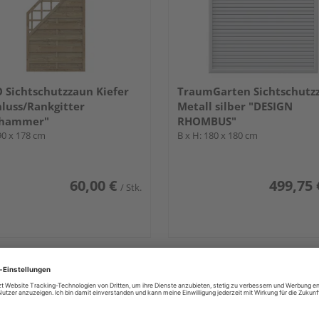
Sichtschutzzaun Kiefer
TraumGarten Sichtschutz
luss/Rankgitter
Metall silber "DESIGN
lehammer"
RHOMBUS"
90 x 178 cm
B x H: 180 x 180 cm
60,00 €
499,75 
/ Stk.