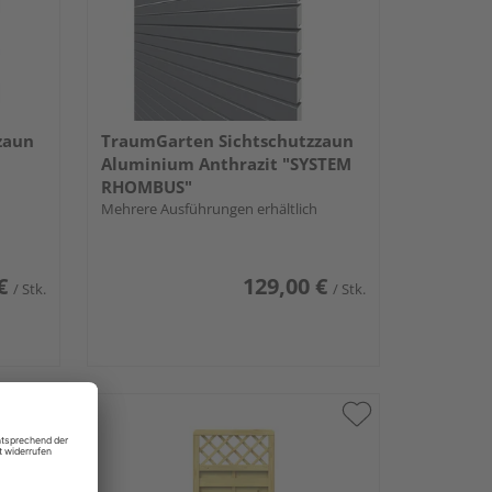
zaun
TraumGarten Sichtschutzzaun
Aluminium Anthrazit "SYSTEM
RHOMBUS"
Mehrere Ausführungen erhältlich
€
129,00 €
/ Stk.
/ Stk.