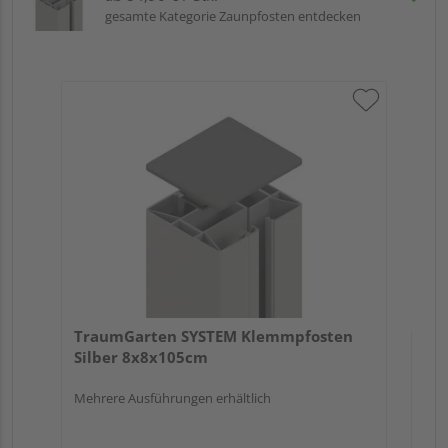
gesamte Kategorie Zaunpfosten entdecken
Tr
An
Meh
TraumGarten SYSTEM Klemmpfosten
Silber 8x8x105cm
Mehrere Ausführungen erhältlich