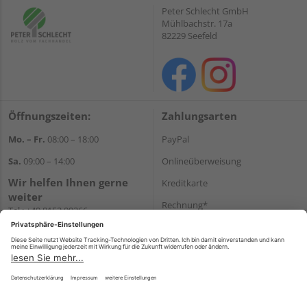
Peter Schlecht GmbH
Mühlbachstr. 17a
82229 Seefeld
Öffnungszeiten:
Zahlungsarten
Mo. – Fr.
08:00 – 18:00
PayPal
Sa.
09:00 – 14:00
Onlineüberweisung
Wir helfen Ihnen gerne
Kreditkarte
weiter
Rechnung*
Tel.:
+49 8152 99266
E-Mail:
shop@schlecht.de
*Bonität vorausgesetzt
Versand
Versandkosten