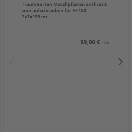
TraumGarten Metallpfosten anthrazit
zum aufschrauben für H~180
7x7x195cm
89,90 €
/ Stk.
Pas