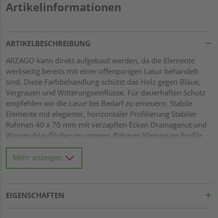
Artikelinformationen
ARTIKELBESCHREIBUNG
ARZAGO kann direkt aufgebaut werden, da die Elemente
werkseitig bereits mit einer offenporigen Lasur behandelt
sind. Diese Farbbehandlung schützt das Holz gegen Bläue,
Vergrauen und Witterungseinflüsse. Für dauerhaften Schutz
empfehlen wir die Lasur bei Bedarf zu erneuern. Stabile
Elemente mit eleganter, horizontaler Profilierung Stabiler
Rahmen 40 x 70 mm mit verzapften Ecken Drainagenut und
Wasserablauflöcher im unteren Rahmen Kleinastige Profile
21 x 122 mm mit Riffel-Hobelung Gitter mit Leisten 10 x 40
mm und einer Maschenweite von 60 x 60 mm Alle
Mehr anzeigen
Verbindungen aus Edelstahl
EIGENSCHAFTEN